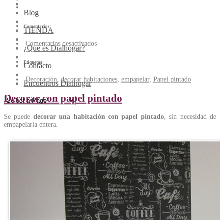
Blog
Comentarios:
TIENDA
Comentarios desactivados
¿Qué es Dialhogar?
Etiquetas:
Contacto
Decoración
,
decorar habitaciones
,
empapelar
,
Papel pintado
Encuentros Dialhogar
Decorar con papel pintado
Se puede
decorar una habitación con papel pintado
, sin necesidad de
empapelarla entera.