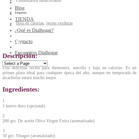
Comentarios desactivados
Blog
Etiquetas:
TIENDA
Baja en calorías
,
receta verduras
¿Qué es Dialhogar?
Alcachofa blanca de Navarra al aroma de
Contacto
cítricos
Encuentros Dialhogar
Descripción:
Una deliciosa receta para themomix, sencilla y baja en calorías. Es un
primer plato ideal para cualquier época del año, aunque en temporada de
alcachofas estará mucho mejor.
Ingredientes:
1
1 huevo duro (opcional).
2
200 grs. De aceite Oliva Virgen Extra (aromatizado)
3
50 grs. Vinagre (aromatizado)