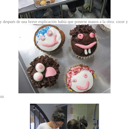
y después de una breve explicación había que ponerse manos a la obra: cocer y 
ir.