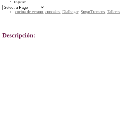
Etiquetas:
cocina de verano
,
cupcakes
,
Dialhogar
,
SugarTremens
,
Talleres
Cupakes tremens
Descripción:-