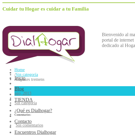
Cuidar tu Hogar es cuidar a tu Familia
Bienvenido al m
portal de internet
dedicado al
H
oga
Home
/
Sin categoría
Inicio
/
Cupakes tremens
Blog
17
ago, 2013
TIENDA
Sin categoría
¿Qué es Dialhogar?
Comentarios:
Contacto
Sin comentarios
Encuentros Dialhogar