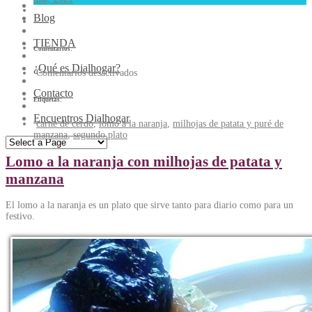
Blog
TIENDA
Comentarios:
¿Qué es Dialhogar?
Comentarios desactivados
Contacto
Etiquetas:
Encuentros Dialhogar
carne de cerdo
,
lomo a la naranja
,
milhojas de patata y puré de
manzana
,
segundo plato
Lomo a la naranja con milhojas de patata y
manzana
El lomo a la naranja es un plato que sirve tanto para diario como para un
festivo.