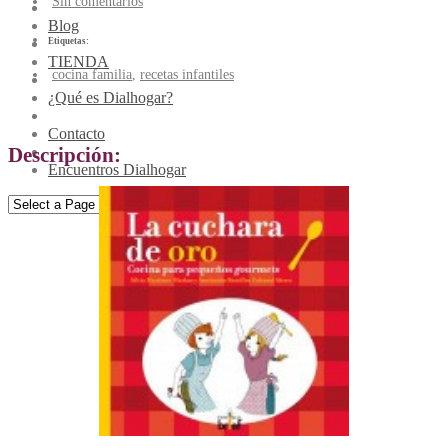
Sin comentarios
Blog
Etiquetas:
TIENDA
cocina familia
,
recetas infantiles
¿Qué es Dialhogar?
La cuchara de oro
Contacto
Descripción:
Encuentros Dialhogar