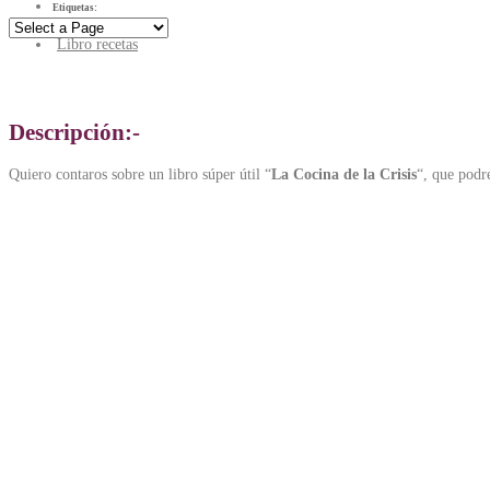
Etiquetas:
Libro recetas
La cocina de la crisis
Descripción:-
Quiero contaros sobre un libro súper útil “
La Cocina de la Crisis
“, que podr