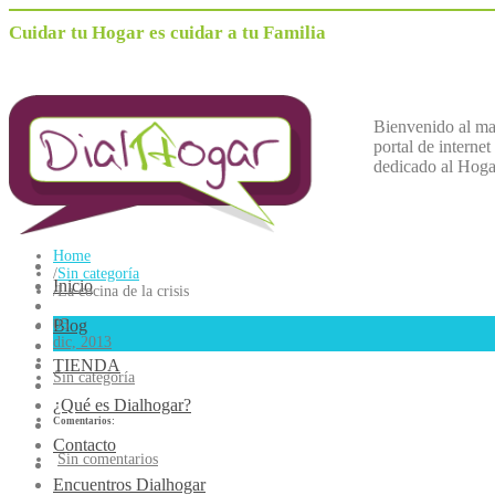
Cuidar tu Hogar es cuidar a tu Familia
Bienvenido al m
portal de internet
dedicado al
H
oga
Home
/
Sin categoría
Inicio
/
La cocina de la crisis
Blog
05
dic, 2013
TIENDA
Sin categoría
¿Qué es Dialhogar?
Comentarios:
Contacto
Sin comentarios
Encuentros Dialhogar