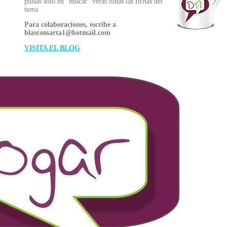
pulsas sólo en "buscar" verás todas las fichas del
tema
Para colaboraciones, escribe a
blascomarta1@hotmail.com
VISITA EL BLOG