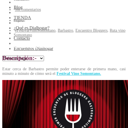
Blog
Sin comentarios
TIENDA
Etiquetas:
¿Qué es Dialhogar?
#FestivalVinoSomontano
,
Barbastro
,
Encuentro Bloggers
,
Ruta vino
Somontano
Contacto
#FestivalVinoSomontano
Encuentros Dialhogar
Descripción:-
Estar cerca de Barbastro permite poder enterarse de primera mano, casi
minuto a minuto de cómo será el
Festival Vino Somontano.