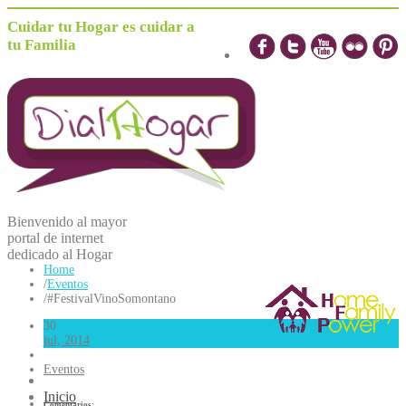
Cuidar tu Hogar es cuidar a
tu Familia
Bienvenido al mayor
portal de internet
dedicado al
H
ogar
Home
/
Eventos
/
#FestivalVinoSomontano
30
jul, 2014
Eventos
Inicio
Comentarios: