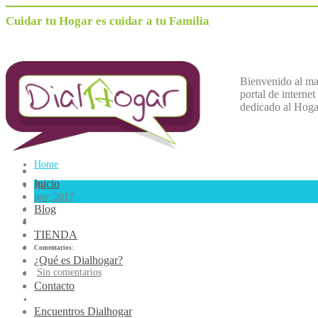
Cuidar tu Hogar es cuidar a tu Familia
Bienvenido al m
portal de internet
dedicado al
H
oga
Home
Inicio
26
nov, 2017
Blog
TIENDA
Comentarios:
¿Qué es Dialhogar?
Sin comentarios
Contacto
CREAfest
Encuentros Dialhogar