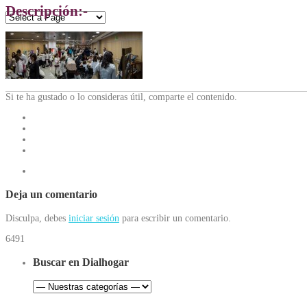
Descripción:-
Si te ha gustado o lo consideras útil, comparte el contenido.
Deja un comentario
Disculpa, debes
iniciar sesión
para escribir un comentario.
6491
Buscar en Dialhogar