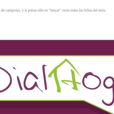
 de categorías, y si pulsas sólo en "buscar" verás todas las fichas del tema