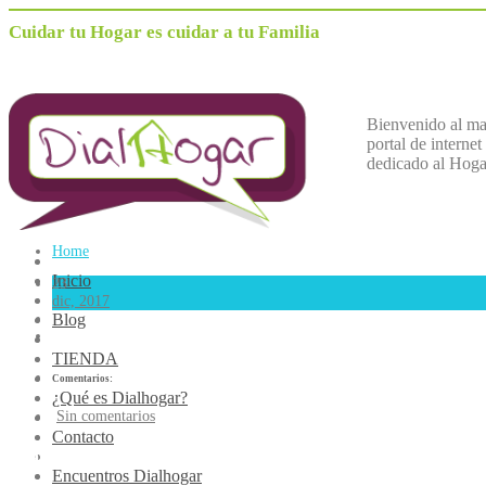
Cuidar tu Hogar es cuidar a tu Familia
Bienvenido al m
portal de internet
dedicado al
H
oga
Home
Inicio
23
dic, 2017
Blog
TIENDA
Comentarios:
¿Qué es Dialhogar?
Sin comentarios
Contacto
material taller belenes
Encuentros Dialhogar