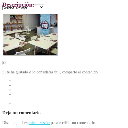
Descripción:-

Si te ha gustado o lo consideras útil, comparte el contenido.
Deja un comentario
Disculpa, debes
iniciar sesión
para escribir un comentario.