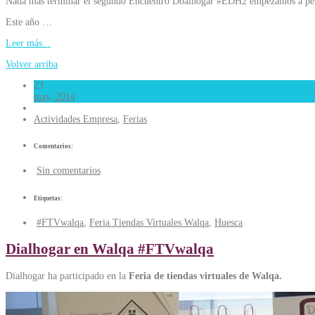
Nada más terminar el segundo Encuentro Doalhogar #EDH2 empezamos a pens
Este año …
Leer más...
Volver arriba
23
may, 2014
Actividades Empresa
,
Ferias
Comentarios:
Sin comentarios
Etiquetas:
#FTVwalqa
,
Feria Tiendas Virtuales Walqa
,
Huesca
Dialhogar en Walqa #FTVwalqa
Dialhogar ha participado en la
Feria de tiendas virtuales de Walqa.