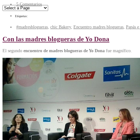
5 Comentarios
Etiquetas:
#madresblogueras
,
chic Bakery
,
Encuentro madres blogueras
,
Papás e 
Con las madres blogueras de Yo Dona
El segundo
encuentro de madres blogueras de Yo Dona
fue magnífico.