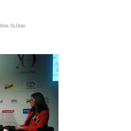
hijos
,
Yo Dona