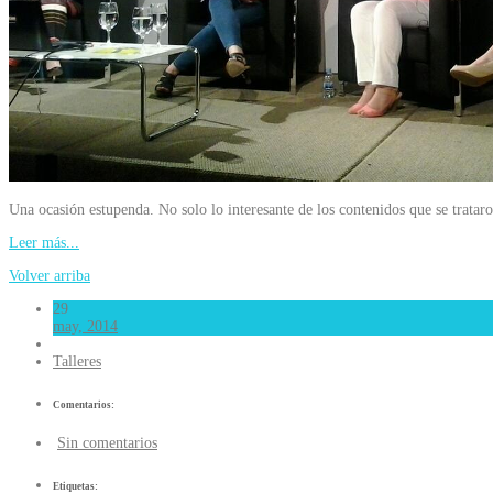
Una ocasión estupenda. No solo lo interesante de los contenidos que se trata
Leer más...
Volver arriba
29
may, 2014
Talleres
Comentarios:
Sin comentarios
Etiquetas: