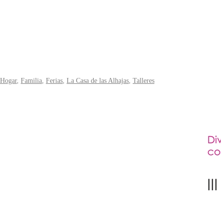
lHogar
,
Familia
,
Ferias
,
La Casa de las Alhajas
,
Talleres