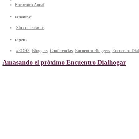
Encuentro Anual
Comentarios:
Sin comentarios
Etiquetas:
#EDH3
,
Bloggers
,
Conferencias
,
Encuentro Bloggers
,
Encuentro Dia
Amasando el próximo Encuentro Dialhogar