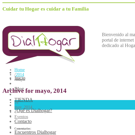
Cuidar tu Hogar es cuidar a tu Familia
Bienvenido al m
portal de internet
dedicado al
H
oga
Home
/
2014
Inicio
/
mayo
Blog
Archive for mayo, 2014
TIENDA
31
may, 2014
¿Qué es Dialhogar?
Eventos
Contacto
Comentarios:
Encuentros Dialhogar