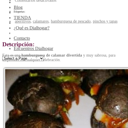
Comentarios desactivados
Blog
Etiquetas:
TIENDA
aperitivos
,
calamares
,
hamburguesa de pescado
,
pinchos y tapas
¿Qué es Dialhogar?
Mini-burguer de calamar
Contacto
Descripción:
Encuentros Dialhogar
Esta es una
hamburguesa de calamar divertida
y muy sabrosa, para
sorprender en cualquier celebración.