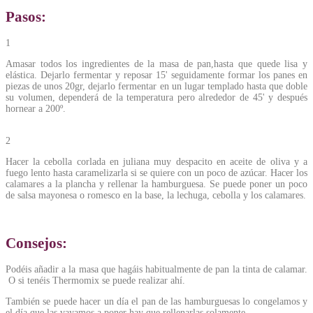
Pasos:
1
Amasar todos los ingredientes de la masa de pan,hasta que quede lisa y
elástica. Dejarlo fermentar y reposar 15' seguidamente formar los panes en
piezas de unos 20gr, dejarlo fermentar en un lugar templado hasta que doble
su volumen, dependerá de la temperatura pero alrededor de 45' y después
hornear a 200º.
2
Hacer la cebolla corlada en juliana muy despacito en aceite de oliva y a
fuego lento hasta caramelizarla si se quiere con un poco de azúcar. Hacer los
calamares a la plancha y rellenar la hamburguesa. Se puede poner un poco
de salsa mayonesa o romesco en la base, la lechuga, cebolla y los calamares.
Consejos:
Podéis añadir a la masa que hagáis habitualmente de pan la tinta de calamar.
O si tenéis Thermomix se puede realizar ahí.
También se puede hacer un día el pan de las hamburguesas lo congelamos y
el día que las vayamos a poner hay que rellenarlas solamente.