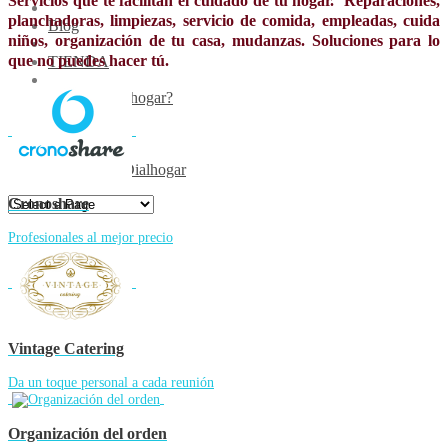
Servicios que te facilitan el cuidado de tu hogar. Reparaciones,
planchadoras, limpiezas, servicio de comida, empleadas, cuida
Blog
niños, organización de tu casa, mudanzas. Soluciones para lo
que no puedes hacer tú.
TIENDA
¿Qué es Dialhogar?
Contacto
Encuentros Dialhogar
Cronoshare
Profesionales al mejor precio
Vintage Catering
Da un toque personal a cada reunión
Organización del orden