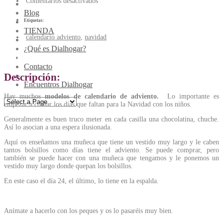
Comentarios desactivados
Blog
Etiquetas:
TIENDA
calendario adviento
,
navidad
¿Qué es Dialhogar?
Muñeca calendario de adviento
Contacto
Descripción:
Encuentros Dialhogar
Hay muchos
modelos de calendario de adviento.
Lo importante es
empezar a contar los días que faltan para la Navidad con los niños.
Generalmente es buen truco meter en cada casilla una chocolatina, chuche.
Así lo asocian a una espera ilusionada.
Aquí os enseñamos una muñeca que tiene un vestido muy largo y le caben
tantos bolsillos como días tiene el adviento. Se puede comprar, pero
también se puede hacer con una muñeca que tengamos y le ponemos un
vestido muy largo donde quepan los bolsillos.
En este caso el día 24, el último, lo tiene en la espalda.
Anímate a hacerlo con los peques y os lo pasaréis muy bien.